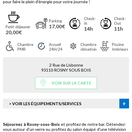
pour faire le plein d’énergie pour votre journée !
Check-
Check-
Parking
In
Out
17,00€
Petit-déjeuner
14h
11h
20,00€
Chambres
Accueil
Chambres
Piscine
PMR
24H/24
climatisées
Intérieure
2 Rue de Lisbonne
93110 ROSNY SOUS BOIS
VOIR SUR LA CARTE
+
> VOIR LES ÉQUIPEMENTS/SERVICES
Séjournez à Rosny-sous-Bois
et profitez de notre bar. Détendez-
vous autour d'un verre ou profitez du salon équipé d'une télévision