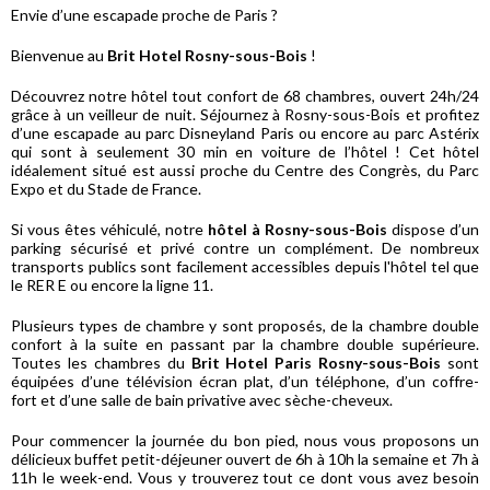
Envie d’une escapade proche de Paris ?
Bienvenue au
Brit Hotel Rosny-sous-Bois
!
Découvrez notre hôtel tout confort de 68 chambres, ouvert 24h/24
grâce à un veilleur de nuit. Séjournez à Rosny-sous-Bois et profitez
d’une escapade au parc Disneyland Paris ou encore au parc Astérix
qui sont à seulement 30 min en voiture de l’hôtel ! Cet hôtel
idéalement situé est aussi proche du Centre des Congrès, du Parc
Expo et du Stade de France.
Si vous êtes véhiculé, notre
hôtel à Rosny-sous-Bois
dispose d’un
parking sécurisé et privé contre un complément. De nombreux
transports publics sont facilement accessibles depuis l'hôtel tel que
le RER E ou encore la ligne 11.
Plusieurs types de chambre y sont proposés, de la chambre double
confort à la suite en passant par la chambre double supérieure.
Toutes les chambres du
Brit Hotel Paris Rosny-sous-Bois
sont
équipées d’une télévision écran plat, d’un téléphone, d’un coffre-
fort et d’une salle de bain privative avec sèche-cheveux.
Pour commencer la journée du bon pied, nous vous proposons un
délicieux buffet petit-déjeuner ouvert de 6h à 10h la semaine et 7h à
11h le week-end. Vous y trouverez tout ce dont vous avez besoin