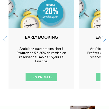
EARLY BOOKING
EARLY
Anticipez, payez moins cher !
Anticipez, p
Profitez de 5 à 20% de remise en
Profitez de 5 
réservant au moins 15 jours à
réservant au
l'avance.
l'
J'EN PROFITE
J'EN