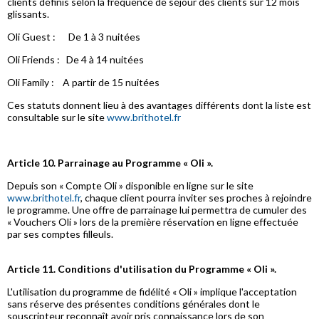
clients définis selon la fréquence de séjour des clients sur 12 mois
glissants.
Oli Guest : De 1 à 3 nuitées
Oli Friends : De 4 à 14 nuitées
Oli Family : A partir de 15 nuitées
Ces statuts donnent lieu à des avantages différents dont la liste est
consultable sur le site
www.brithotel.fr
Article 10. Parrainage au Programme « Oli ».
Depuis son « Compte Oli » disponible en ligne sur le site
www.brithotel.fr
, chaque client pourra inviter ses proches à rejoindre
le programme. Une offre de parrainage lui permettra de cumuler des
« Vouchers Oli » lors de la première réservation en ligne effectuée
par ses comptes filleuls.
Article 11. Conditions d'utilisation du Programme « Oli ».
L'utilisation du programme de fidélité « Oli » implique l'acceptation
sans réserve des présentes conditions générales dont le
souscripteur reconnaît avoir pris connaissance lors de son