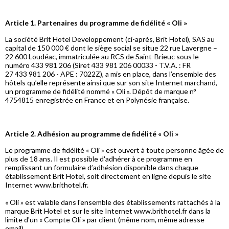
Article 1. Partenaires du programme de fidélité « Oli »
La société Brit Hotel Developpement (ci-après, Brit Hotel), SAS au
capital de 150 000 € dont le siège social se situe 22 rue Lavergne –
22 600 Loudéac, immatriculée au RCS de Saint-Brieuc sous le
numéro 433 981 206 (Siret 433 981 206 00033 - T.V.A. : FR
27 433 981 206 - APE : 7022Z), a mis en place, dans l’ensemble des
hôtels qu’elle représente ainsi que sur son site Internet marchand,
un programme de fidélité nommé « Oli ». Dépôt de marque n°
4754815 enregistrée en France et en Polynésie française.
Article 2. Adhésion au programme de fidélité « Oli »
Le programme de fidélité « Oli » est ouvert à toute personne âgée de
plus de 18 ans. Il est possible d'adhérer à ce programme en
remplissant un formulaire d’adhésion disponible dans chaque
établissement Brit Hotel, soit directement en ligne depuis le site
Internet www.brithotel.fr.
« Oli » est valable dans l'ensemble des établissements rattachés à la
marque Brit Hotel et sur le site Internet www.brithotel.fr dans la
limite d'un « Compte Oli » par client (même nom, même adresse
email).